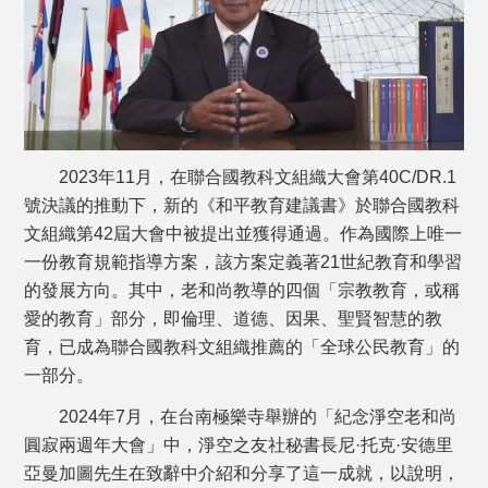
2023年11月，在聯合國教科文組織大會第40C/DR.1
號決議的推動下，新的《和平教育建議書》於聯合國教科
文組織第42屆大會中被提出並獲得通過。作為國際上唯一
一份教育規範指導方案，該方案定義著21世紀教育和學習
的發展方向。其中，老和尚教導的四個「宗教教育，或稱
愛的教育」部分，即倫理、道德、因果、聖賢智慧的教
育，已成為聯合國教科文組織推薦的「全球公民教育」的
一部分。
2024年7月，在台南極樂寺舉辦的「紀念淨空老和尚
圓寂兩週年大會」中，淨空之友社秘書長尼·托克·安德里
亞曼加圖先生在致辭中介紹和分享了這一成就，以說明，