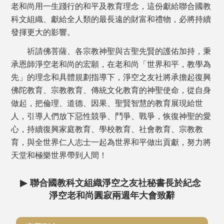
老和尚用一生踐行的和平及教育理念，這份獻給聯合國教
科文組織、獻給全人類的最長遠的財富和禮物，必將持續
發揮更大的影響。
祈請佛菩薩、各宗教神聖與古聖先賢的護佑加持，秉
承恩師淨空老和尚的宏願，在老和尚「世界和平，教學為
先」的理念和具體規劃指導下，淨空之友社將承擔起復興
佛陀教育、宗教教育、傳統文化教育的神聖使命，從自身
做起，把倫理、道德、因果、聖賢智慧的教育展現給世
人，引導人們放下惡性競爭、鬥爭、戰爭，恢復神聖的愛
心，持續復興家庭教育、學校教育、社會教育、宗教教
育，與全世界仁人志士一起為世界和平做出貢獻，努力將
天堂和極樂世界帶到人間！
▶
聯合國教科文組織淨空之友社秘書長於紀念
淨空老和尚圓寂兩週年大會致辭