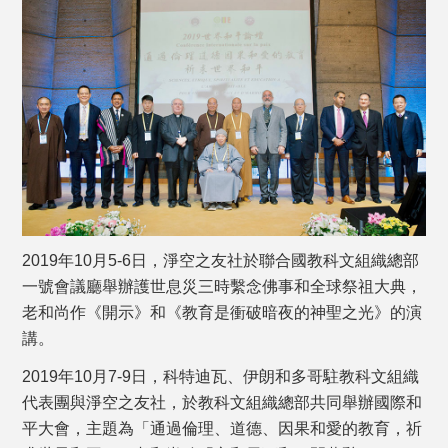
2019年10月5-6日，淨空之友社於聯合國教科文組織總部
一號會議廳舉辦護世息災三時繫念佛事和全球祭祖大典，
老和尚作《開示》和《教育是衝破暗夜的神聖之光》的演
講。
2019年10月7-9日，科特迪瓦、伊朗和多哥駐教科文組織
代表團與淨空之友社，於教科文組織總部共同舉辦國際和
平大會，主題為「通過倫理、道德、因果和愛的教育，祈