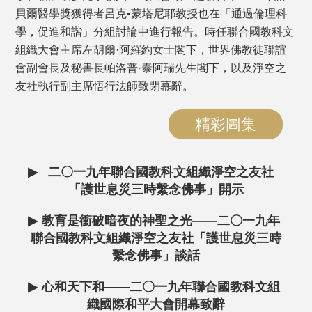
貝爾醫學獎獲得者呂克•蒙塔尼耶教授也在「通過倫理科
學，促進和諧」分組討論中進行報告。時任聯合國教科文
組織大會主席左胡爾·阿羅約女士閣下，世界佛教徒聯誼
會副會長及秘書長帕洛普·泰阿瑞先生閣下，以及淨空之
友社執行副主席悟行法師致閉幕辭。
精彩圖集
▶
二〇一九年聯合國教科文組織淨空之友社
「護世息災三時繫念佛事」開示
▶
教育是衝破暗夜的神聖之光——二〇一九年
聯合國教科文組織淨空之友社「護世息災三時
繫念佛事」談話
▶
心和天下和——二〇一九年聯合國教科文組
織國際和平大會開幕致辭