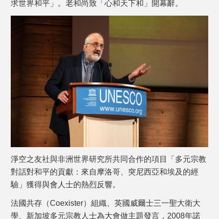
求世界和平」。老和尚致「心和天下和」開幕辭。
淨空之友社與非洲世界研究所共同合作的項目「多元宗教
對話對和平的貢獻：來自摩洛哥、突尼西亞和埃及的經
驗」獲得與會人士的熱烈反響。
法國共存（Coexister）組織、英國威爾士三一聖大衛大
學、新加坡多元宗教人士為大會做主題發言，2008年諾