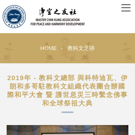
HOME - 教科文足跡
2019年 - 教科文總部 與科特迪瓦、伊
朗和多哥駐教科文組織代表團合辦國
際和平大會 暨 護世息災三時繫念佛事
和全球祭祖大典