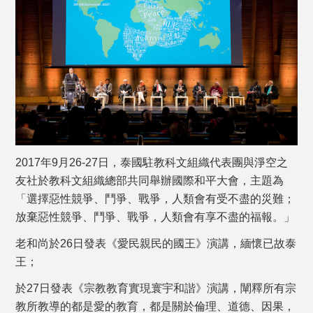
2017年9月26-27日，泰國駐教科文組織代表團與淨空之
友社於教科文組織總部共同舉辦國際和平大會，主題為
「選擇惡性競爭、鬥爭、戰爭，人類會有受不盡的災難；
放棄惡性競爭、鬥爭、戰爭，人類會有享不盡的福報。」
老和尚於26日發表《愛民親民的國王》演講，緬懷已故泰
王；
於27日發表《宗教教育實現寰宇和諧》演講，闡釋所有宗
教所教導的都是愛的教育，都是關於倫理、道德、因果，