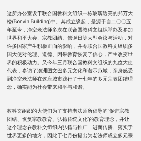
这所办公室设于联合国教科文组织一栋玻璃透亮的邦万大
楼(Bonvin Building)中。其成立缘起，是源于自二〇〇五
年至今，净空老法师多次在联合国教科文组织举办及参加
世界和平大会、宗教团结、佛诞日等大型会议与活动，对
许多国家产生积极正面的影响，并令联合国教科文组织多
国大使对伦理、道德、因果教育恢复了信心，产生改变世
界的积极动力。又今年三月联合国教科文组织的九位大使
代表，参访了澳洲图文巴多元文化和谐示范城，亲身感受
到净空老法师在这座城市践行了十七年的多元宗教团结理
念，确实能为社会带来和平与和谐。
教科文组织的大使们为了支持老法师所倡导的“促进宗教
团结、恢复宗教教育、弘扬传统文化”的教育理念，并让
这个理念在教科文组织内弘扬与推广，进而传播、落实于
世界更多的地方，因此于七月份提出为老法师成立多元宗