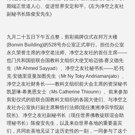
期端正世道人心、促进世界安定和平。(左为净空之友社
副秘书长陈俊安先生)
九月二十五日下午五点整，剪彩揭牌仪式在邦万大楼
(Bonvin Building)的528号办公室正式举行。担任办公室
永久荣誉主席的净空老法师、净空之友社的首任主席——
也门共和国驻联合国教科文组织大使艾哈迈德‧赛义德先
生（Mr Ahmed Sayyad）、净空之友社秘书长——尼‧托
克‧安德里亚曼加图先生（Mr Ny Toky Andriamanjato）、
净空之友社财务长——教科文组织前大会主席的资深秘书
凯瑟琳‧希奥恩女士（Ms Catherine Thiounn）、前来参加
剪彩仪式的驻联合国教科文组织的各国大使们、与净空之
友社办公室执行副主席释悟行法师(现任澳洲净宗学院副
院长)、净空之友社副秘书长（现任世界佛教徒联谊会助
理秘书长）陈俊安先生，以及来自世界各地的重要嘉宾
们，共同欢喜地见证了这历史性的一刻，一同参与了这个