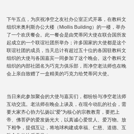
下午五点，为庆祝净空之友社办公室正式开幕，在教科文
组织米奥利斯办公大楼（Miollis Building）的一楼，举办
了一个欢庆餐会。此一餐会是由梵蒂冈大使在联合国所发
起成立的一个联谊社团所举办；许多国家的大使都是这个
联谊社团的成员，当天总计有超过五十位的各国驻教科文
组织的大使与各国嘉宾一同参加了这个晚会。这个教科文
组织的内部社团名为巧克力俱乐部，而净空老法师也在晚
会上亲自致赠了一盒精美的巧克力给梵蒂冈大使。
当日来此参加聚会的大使与嘉宾们，都纷纷与净空老法师
互动交流。老法师在晚会上谈及，在现今动乱的社会，需
要大家齐心协力弘扬以“爱”为核心的宗教教育，要把上
帝、佛菩萨的爱发扬光大，以真诚心爱世人、爱万物。放
下相争，提倡互让，将地球构建成幸福、仁慈、道德、互