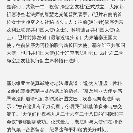
嘉宾们，共聚一堂，祝贺“净空之友社”正式成立。大家都
祈愿净空老法师的智慧之光能普照寰宇。(照片右侧的首
位女士为净空之友社秘书长夫人；往前(逆时针)依序为奈
及利亚联邦共和国大使(女士)、科特迪瓦共和国大使(女
士)；照片前排左侧（最靠近镜头者）为柬埔寨王国大
使，往前依序为阿拉伯联合酋长国大使、塞尔维亚共和国
大使、也门共和国大使(位于净空老法师旁)。后排左二为
净空之友社执行副主席释悟行法师。
塞尔维亚大使真诚地对老法师说道：“您为人谦虚，教科
文组织需要您精神及品德上的指导。”奈及利亚大使更感
恩老法师邀请他们参访澳洲图文巴，欢喜地向老法师表
示：“您在这儿有了办公室，今后我们就能够多来与您交
流了。”大使们也祝福九月二十六至二十八日的“国际和平
会议”能够圆满成功。仪式最后，老法师与大使们在和谐
的气氛下合影留念，纪录这和平和谐的美好时刻。