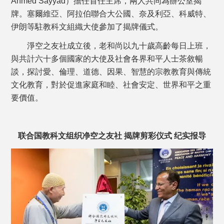
Ahmed Sayyad）擔任首任主席，兩人共同為辦公室揭
牌。塞爾維亞、阿拉伯聯合大公國、奈及利亞、科威特、
伊朗等駐教科文組織大使參加了揭牌儀式。
淨空之友社成立後，老和尚以九十歲高齡每日上班，
與共計六十多個國家的大使及社會各界和平人士茶敘暢
談，探討愛、倫理、道德、因果、智慧的宗教教育與傳統
文化教育，對於促進家庭和睦、社會安定、世界和平之重
要價值。
联合国教科文组织净空之友社
揭牌剪彩仪式 纪实报导