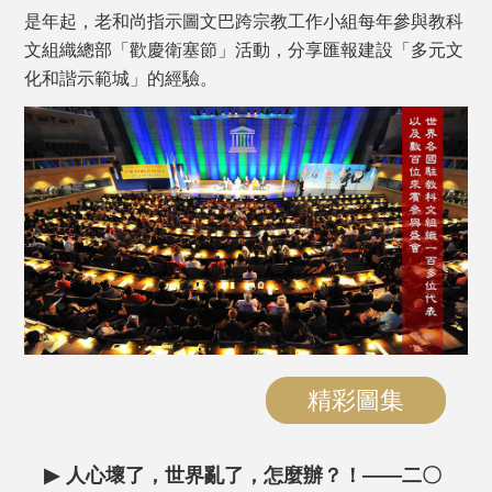
是年起，老和尚指示圖文巴跨宗教工作小組每年參與教科
文組織總部「歡慶衛塞節」活動，分享匯報建設「多元文
化和諧示範城」的經驗。
精彩圖集
▶
人心壞了，世界亂了，怎麼辦？！——二〇