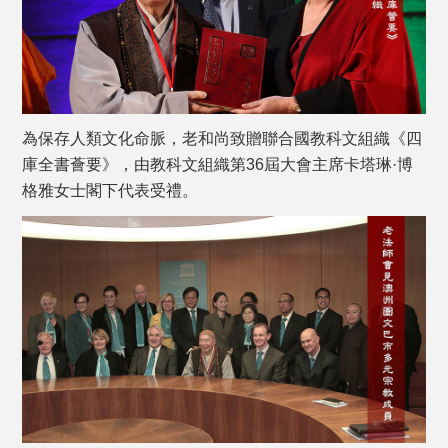
為保存人類文化命脈，老和尚致贈聯合國教科文組織《四
庫全書薈要》，由教科文組織第36屆大會主席卡塔琳·博
格雅女士閣下代表受禮。