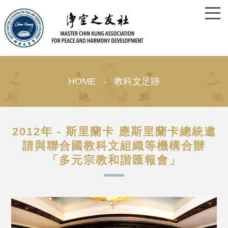
HOME - 教科文足跡
2012年 - 斯里蘭卡 應斯里蘭卡總統邀
請與聯合國教科文組織等機構合辦
「多元宗教和諧匯報會」