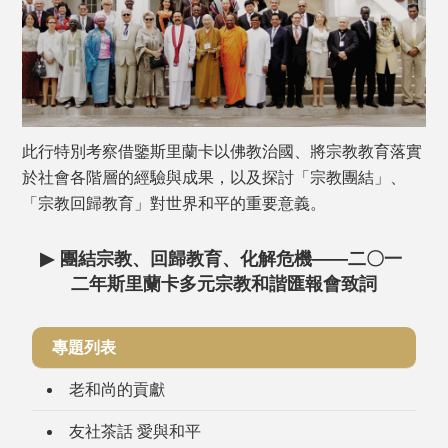
此行特別考察借鑒斯里蘭卡以佛教治國、將宗教教育落實
於社會各階層的經驗與成果，以及探討「宗教團結」、
「宗教回歸教育」對世界和平的重要意義。
▶
團結宗教、回歸教育、化解危機——二〇一
二年斯里蘭卡多元宗教和諧匯報會致詞
專題列表
老和尚的貢獻
友社茶話 愛與和平