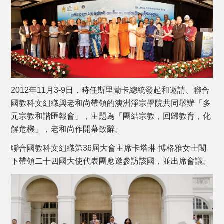
2012年11月3-9日，時任斯里蘭卡總統發起和邀請、聯合
國教科文組織與老和尚帶領的澳洲淨宗學院共同舉辦「多
元宗教和諧匯報會」，主題為「團結宗教，回歸教育，化
解危機」，老和尚作開幕致辭。
聯合國教科文組織第36屆大會主席卡塔琳·博格雅女士閣
下帶領二十四國大使代表團應邀參訪該國，並出席會議。