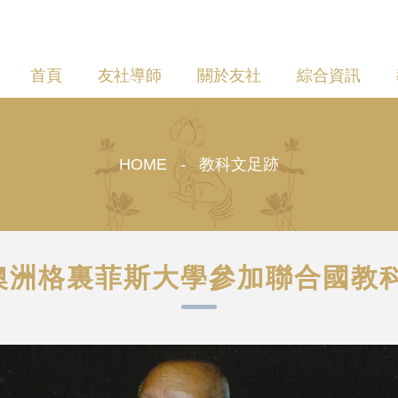
首頁
友社導師
關於友社
綜合資訊
HOME - 教科文足跡
 代表澳洲格裏菲斯大學參加聯合國